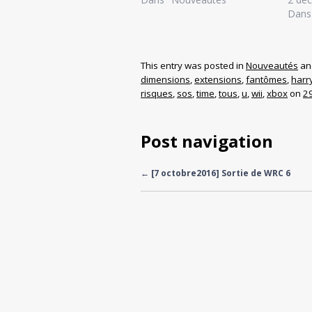
Dans
This entry was posted in
Nouveautés
an
dimensions
,
extensions
,
fantômes
,
harr
risques
,
sos
,
time
,
tous
,
u
,
wii
,
xbox
on
2
Post navigation
←
[7 octobre2016] Sortie de WRC 6