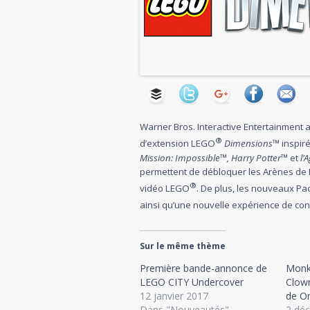
Warner Bros. Interactive Entertainment 
®
d’extension LEGO
Dimensions
™ inspiré
Mission: Impossible
™
,
Harry Potter
™ et
l’
permettent de débloquer les Arènes de Bat
®
vidéo LEGO
. De plus, les nouveaux Pa
ainsi qu’une nouvelle expérience de con
Sur le même thème
Première bande-annonce de
Monk
LEGO CITY Undercover
Clown
12 janvier 2017
de O
Dans "Nouveautés"
2 dé