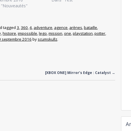
 "Nouveautés"
d tagged
3
,
360
,
4
,
adventure
,
agence
,
arènes
,
bataille
,
y
,
histoire
,
impossible
,
lego
,
mission
,
one
,
playstation
,
potter
,
9 septembre 2016
by
scumskullz
.
[XBOX ONE] Mirror’s Edge : Catalyst
→
Ar