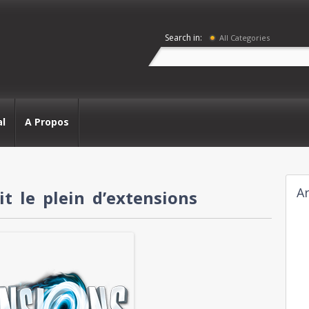
Search in:
All Categories
al
A Propos
Ar
t le plein d’extensions