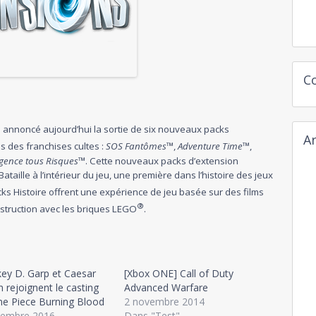
C
a annoncé aujourd’hui la sortie de six nouveaux packs
Ar
s des franchises cultes :
SOS Fantômes
™,
Adventure
Time
™,
Agence tous Risques
™. Cette nouveaux packs d’extension
aille à l’intérieur du jeu, une première dans l’histoire des jeux
cks Histoire offrent une expérience de jeu basée sur des films
®
struction avec les briques LEGO
.
ey D. Garp et Caesar
[Xbox ONE] Call of Duty
 rejoignent le casting
Advanced Warfare
ne Piece Burning Blood
2 novembre 2014
cembre 2016
Dans "Test"