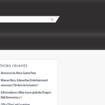
ticles récents
Annonce du Xbox Game Pass
Warner Bros. Interactive Entertainment
annonce L’Ombre de la Guerre !
Informations : Mise à jour gratuite Dragon
Ball Xenoverse 2 !
[PS4]The Last Guardian