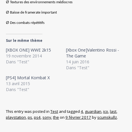
Ø
Textures des environnements médiocres
Ø
Baisse de framerate important
Ø
Des combats répétitifs
Sur le même thème
[XBOX ONE] WWE 2k15
[Xbox One]Valentino Rossi -
19 novembre 2014
The Game
Dans "Test"
14 juin 2016
Dans "Test"
[PS4] Mortal Kombat X
13 avril 2015
Dans "Test"
This entry was posted in
Test
and tagged
4
,
guardian
,
ico
,
last
,
playstation
,
ps
,
ps4
,
sony
,
the
on
9 février 2017
by
scumskullz
.