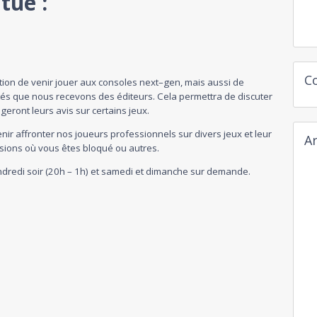
tué :
C
tion de venir jouer aux consoles
next
–
gen
, mais aussi de
tés que nous recevons des éditeurs. Cela permettra de discuter
eront leurs avis sur certains jeux.
ir affronter nos joueurs professionnels sur divers jeux et leur
Ar
sions où vous êtes bloqué ou autres.
 vendredi soir (20h – 1h) et samedi et dimanche sur demande.