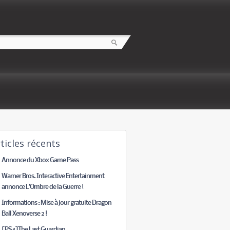
ticles récents
Annonce du Xbox Game Pass
Warner Bros. Interactive Entertainment
annonce L’Ombre de la Guerre !
Informations : Mise à jour gratuite Dragon
Ball Xenoverse 2 !
[PS4]The Last Guardian