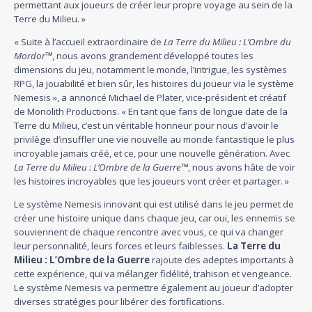
permettant aux joueurs de créer leur propre voyage au sein de la
Terre du Milieu. »
« Suite à l’accueil extraordinaire de
La Terre du Milieu : L’Ombre du
Mordor
™
, nous avons grandement développé toutes les
dimensions du jeu, notamment le monde, l’intrigue, les systèmes
RPG, la jouabilité et bien sûr, les histoires du joueur via le système
Nemesis », a annoncé Michael de Plater, vice-président et créatif
de Monolith Productions. « En tant que fans de longue date de la
Terre du Milieu, c’est un véritable honneur pour nous d’avoir le
privilège d’insuffler une vie nouvelle au monde fantastique le plus
incroyable jamais créé, et ce, pour une nouvelle génération. Avec
La Terre du Milieu : L’Ombre de la Guerre
™
, nous avons hâte de voir
les histoires incroyables que les joueurs vont créer et partager. »
Le système Nemesis innovant qui est utilisé dans le jeu permet de
créer une histoire unique dans chaque jeu, car oui, les ennemis se
souviennent de chaque rencontre avec vous, ce qui va changer
leur personnalité, leurs forces et leurs faiblesses.
La Terre du
Milieu : L’Ombre de la Guerre
rajoute des adeptes importants à
cette expérience, qui va mélanger fidélité, trahison et vengeance.
Le système Nemesis va permettre également au joueur d’adopter
diverses stratégies pour libérer des fortifications.