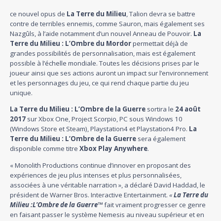
ce nouvel opus de
La Terre du Milieu
, Talion devra se battre
contre de terribles ennemis, comme Sauron, mais également ses
Nazgûls, à l’aide notamment d’un nouvel Anneau de Pouvoir.
La
Terre du Milieu : L’Ombre du Mordor
permettait déjà de
grandes possibilités de personnalisation, mais est également
possible à l’échelle mondiale. Toutes les décisions prises par le
joueur ainsi que ses actions auront un impact sur l’environnement
et les personnages du jeu, ce qui rend chaque partie du jeu
unique.
La Terre du Milieu : L’Ombre de la Guerre
sortira le
24 août
2017
sur Xbox One, Project Scorpio, PC sous Windows 10
(Windows Store et Steam), Playstation4 et Playstation4 Pro.
La
Terre du Milieu : L’Ombre de la Guerre
sera également
disponible comme titre
Xbox Play Anywhere
.
« Monolith Productions continue d’innover en proposant des
expériences de jeu plus intenses et plus personnalisées,
associées à une véritable narration », a déclaré David Haddad, le
président de Warner Bros. Interactive Entertainment.
«
La Terre du
Milieu :
L’Ombre de la Guerre
™
fait vraiment progresser ce genre
en faisant passer le système Nemesis au niveau supérieur et en