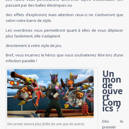
passant par des balles électriques ou
des effets d’explosion) mais attention ceux-ci ne s’activeront que
selon votre barre de style.
Les overdrives vous permettront quant à elles de vous déplacer
plus facilement, elle s’adaptent
directement à votre style de jeu.
Bref, vous incarnez le héros que vous souhaiteriez être lors d’une
infection pareille !
Un
mon
de
ouve
rt
Com
ics ?
Dès le
Des armes encore plus folles les une que les autres.
premièr