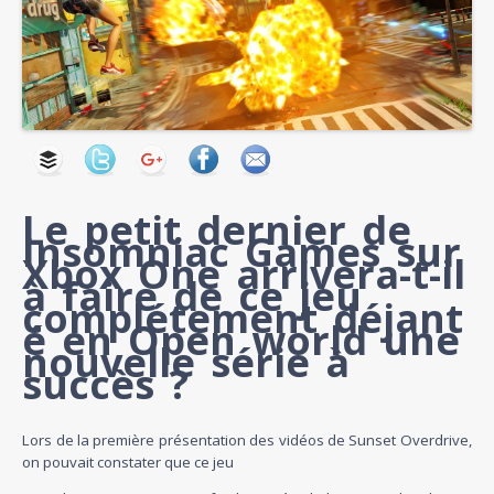
Le petit dernier de
Insomniac Games sur
Xbox One arrivera-t-il
à faire de ce jeu
complétement
déjant
é en Open world une
nouvelle série à
succès ?
Lors de la première présentation des vidéos de Sunset Overdrive,
on pouvait constater que ce jeu