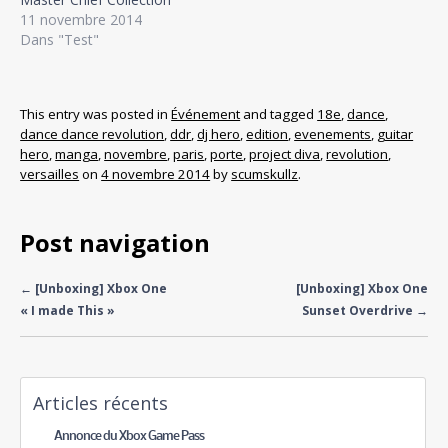
11 novembre 2014
Dans "Test"
This entry was posted in
Événement
and tagged
18e
,
dance
,
dance dance revolution
,
ddr
,
dj hero
,
edition
,
evenements
,
guitar
hero
,
manga
,
novembre
,
paris
,
porte
,
project diva
,
revolution
,
versailles
on
4 novembre 2014
by
scumskullz
.
Post navigation
←
[Unboxing] Xbox One
[Unboxing] Xbox One
« I made This »
Sunset Overdrive
→
Articles récents
Annonce du Xbox Game Pass