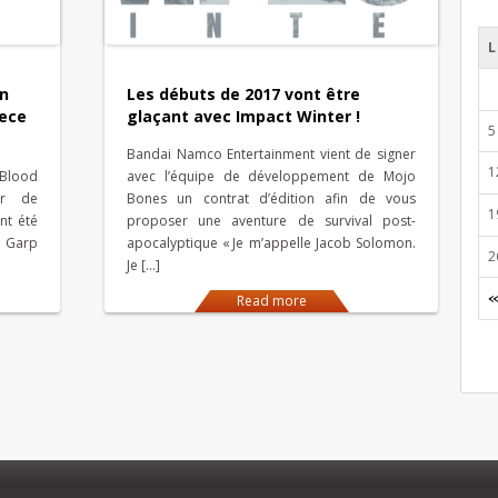
L
wn
Les débuts de 2017 vont être
iece
glaçant avec Impact Winter !
5
Bandai Namco Entertainment vient de signer
1
 Blood
avec l’équipe de développement de Mojo
er de
Bones un contrat d’édition afin de vous
1
nt été
proposer une aventure de survival post-
D. Garp
apocalyptique « Je m’appelle Jacob Solomon.
2
Je […]
Read more
«