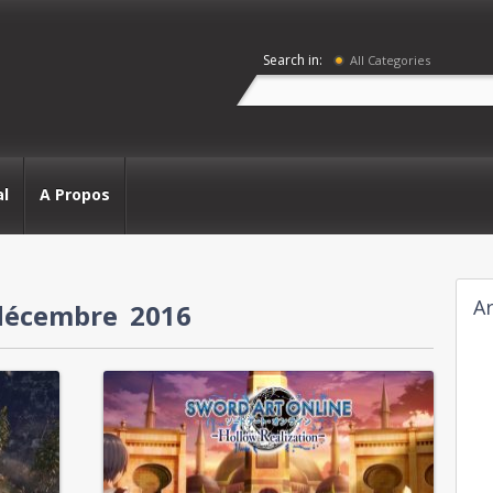
Search in:
All Categories
al
A Propos
Ar
décembre 2016