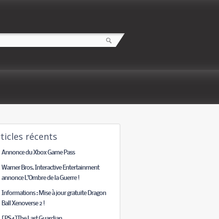
ticles récents
Annonce du Xbox Game Pass
Warner Bros. Interactive Entertainment
annonce L’Ombre de la Guerre !
Informations : Mise à jour gratuite Dragon
Ball Xenoverse 2 !
[PS4]The Last Guardian