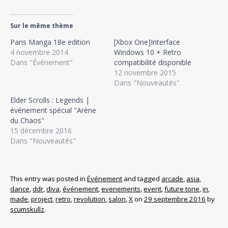
Sur le même thème
Paris Manga 18e edition
[Xbox One]Interface
4 novembre 2014
Windows 10 + Retro
Dans "Événement"
compatibilité disponible
12 novembre 2015
Dans "Nouveautés"
Elder Scrolls : Legends |
événement spécial "Arène
du Chaos"
15 décembre 2016
Dans "Nouveautés"
This entry was posted in
Événement
and tagged
arcade
,
asia
,
dance
,
ddr
,
diva
,
événement
,
evenements
,
event
,
future tone
,
in
,
made
,
project
,
retro
,
revolution
,
salon
,
X
on
29 septembre 2016
by
scumskullz
.