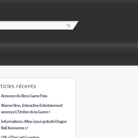
ticles récents
Annonce du Xbox Game Pass
Warner Bros. Interactive Entertainment
annonce L’Ombre de la Guerre !
Informations : Mise à jour gratuite Dragon
Ball Xenoverse 2 !
[PS4]The Last Guardian