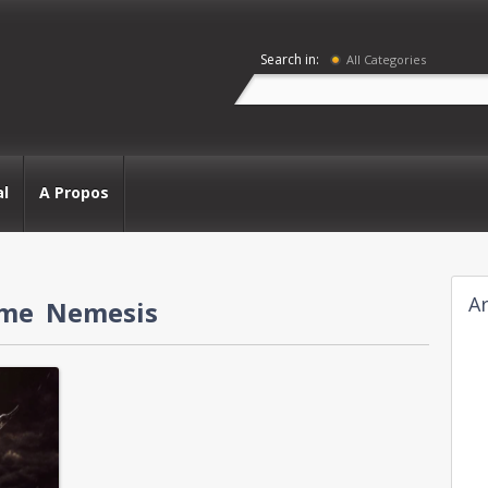
Search in:
All Categories
al
A Propos
Ar
ème Nemesis