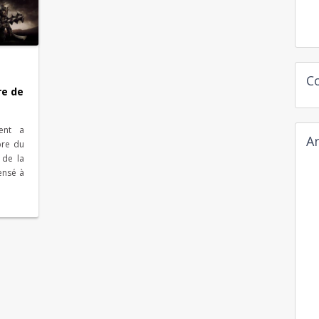
C
re de
ment a
Ar
bre du
 de la
ensé à